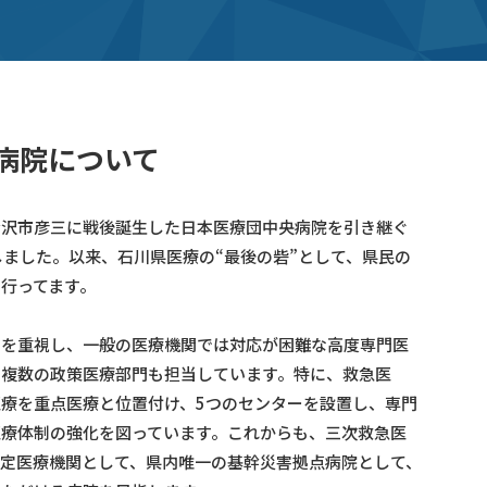
病院について
⾦沢市彦三に戦後誕⽣した⽇本医療団中央病院を引き継ぐ
しました。以来、⽯川県医療の“最後の砦”として、県⺠の
⾏ってます。
携を重視し、⼀般の医療機関では対応が困難な⾼度専⾨医
、複数の政策医療部門も担当しています。特に、救急医
療を重点医療と位置付け、5つのセンターを設置し、専⾨
医療体制の強化を図っています。これからも、三次救急医
指定医療機関として、県内唯⼀の基幹災害拠点病院として、