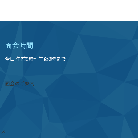
面会時間
全日 午前9時〜午後8時まで
面会のご案内
セス