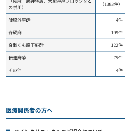
（硬麻 腕神経叢、大腿神経ブロックなど
（1383件）
の併用）
硬膜外麻酔
4件
脊硬麻
199件
脊髄くも膜下麻酔
122件
伝達麻酔
75件
その他
4件
医療関係者の方へ