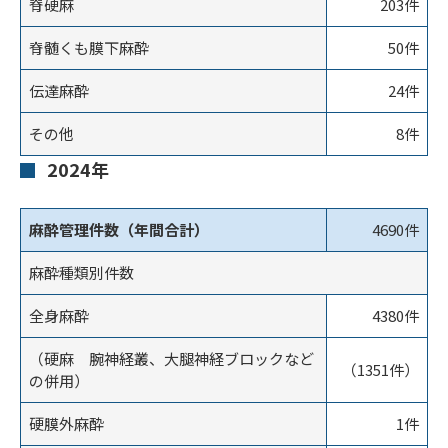
脊硬麻
203件
2020
3,527
498
脊髄くも膜下麻酔
50件
2021
3,408
492
伝達麻酔
24件
2022
3,774
600
その他
8件
2023
4,090
587
2024年
2024
4,114
576
麻酔管理件数（年間合計）
4690件
2025
4,288
567
麻酔種類別件数
全身麻酔
4380件
（硬麻 腕神経叢、大腿神経ブロックなど
（1351件）
の併用）
硬膜外麻酔
1件