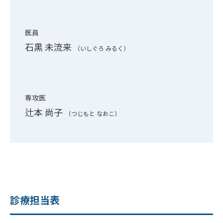
医員
石黒 未流来
（いしぐろ みるく）
専攻医
辻本 尚子
（つじもと なおこ）
診療担当表