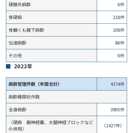
硬膜外麻酔
6件
脊硬麻
218件
脊髄くも膜下麻酔
108件
伝達麻酔
86件
その他
6件
2022年
麻酔管理件数（年間合計）
4374件
麻酔種類別件数
全身麻酔
3905件
（硬麻 腕神経叢、大腿神経ブロックなど
（1427件）
の併用）