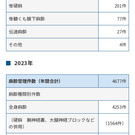
脊硬麻
201件
脊髄くも膜下麻酔
77件
伝達麻酔
27件
その他
4件
2023年
麻酔管理件数（年間合計）
4677件
麻酔種類別件数
全身麻酔
4253件
（硬麻 腕神経叢、大腿神経ブロックなど
（1564件）
の併用）