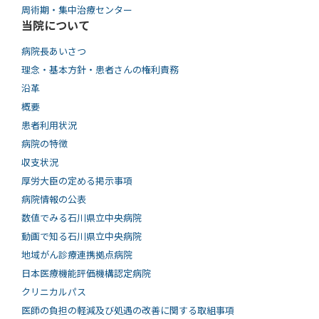
周術期・集中治療センター
当院について
病院長あいさつ
理念・基本方針・患者さんの権利責務
沿革
概要
患者利用状況
病院の特徴
収支状況
厚労大臣の定める掲示事項
病院情報の公表
数値でみる石川県立中央病院
動画で知る⽯川県⽴中央病院
地域がん診療連携拠点病院
日本医療機能評価機構認定病院
クリニカルパス
医師の負担の軽減及び処遇の改善に関する取組事項