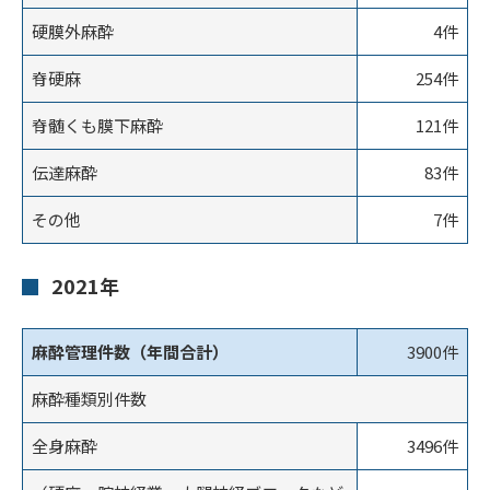
硬膜外麻酔
4件
脊硬麻
254件
脊髄くも膜下麻酔
121件
伝達麻酔
83件
その他
7件
2021年
麻酔管理件数（年間合計）
3900件
麻酔種類別件数
全身麻酔
3496件