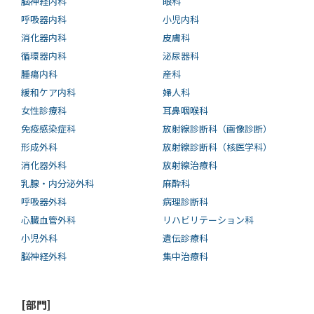
脳神経内科
眼科
呼吸器内科
小児内科
消化器内科
皮膚科
循環器内科
泌尿器科
腫瘍内科
産科
緩和ケア内科
婦人科
女性診療科
耳鼻咽喉科
免疫感染症科
放射線診断科（画像診断）
形成外科
放射線診断科（核医学科）
消化器外科
放射線治療科
乳腺・内分泌外科
麻酔科
呼吸器外科
病理診断科
心臓血管外科
リハビリテーション科
小児外科
遺伝診療科
脳神経外科
集中治療科
[部門]