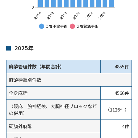
masui 麻酔科管理手術件数
Stacked Column chart. Data table with 13 rows and 3 c
masui 麻酔科管理手術件数
2025年
うち予定手術
うち緊急手術
麻酔管理件数（年間合計）
4855件
2014
3,721
501
麻酔種類別件数
2015
3,678
515
全身麻酔
4566件
2016
3,880
539
（硬麻 腕神経叢、大腿神経ブロックなど
2017
3,796
523
（1126件）
の併用）
2018
4,060
510
硬膜外麻酔
4件
2019
4,254
497