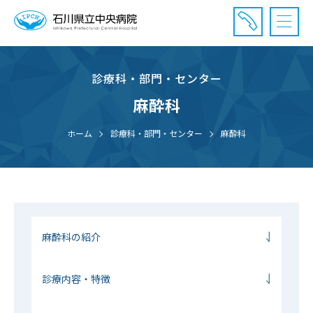
診療科・部門・センター
診療受付時間：午前8時20分〜午前11時20分まで
休診⽇： 土曜、日曜、祝日、年末年始
麻酔科
⾯会時間： 全日 午後2時〜午後7時まで
ホーム
診療科・部門・センター
麻酔科
麻酔科の紹介
診療内容・特徴