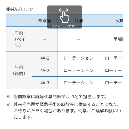
4階4Aブロック
診察室
月曜
火曜
スクロールできます
午前
（ペイ
ー
ー
早稲田
ン）
4A-1
ローテーション
ローテーシ
午前
4A-2
ローテーション
ローテーシ
（術前）
4A-3
ローテーション
ローテーシ
術前診察は麻酔科専門医が2、3名で担当します。
外来担当医が緊急手術の麻酔等に従事することになり、
お待ちいただく場合があります。何卒、ご理解お願いい
たします。