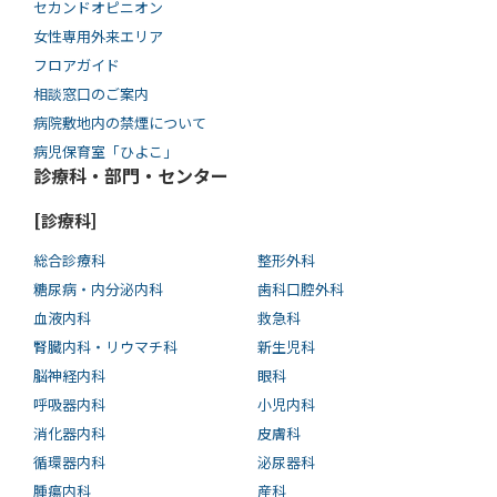
セカンドオピニオン
女性専用外来エリア
フロアガイド
相談窓口のご案内
病院敷地内の禁煙について
病児保育室「ひよこ」
診療科・部門・センター
[診療科]
総合診療科
整形外科
糖尿病・内分泌内科
歯科口腔外科
血液内科
救急科
腎臓内科・リウマチ科
新生児科
脳神経内科
眼科
呼吸器内科
小児内科
消化器内科
皮膚科
循環器内科
泌尿器科
腫瘍内科
産科