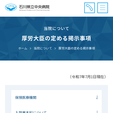
当院について
診療受付時間：午前8時20分〜午前11時20分まで
休診⽇： 土曜、日曜、祝日、年末年始
厚労大臣の定める掲示事項
⾯会時間： 全日 午後2時〜午後7時まで
ホーム
当院について
厚労大臣の定める掲示事項
（令和7年7月1日現在）
保険医療機関
入院基本料について