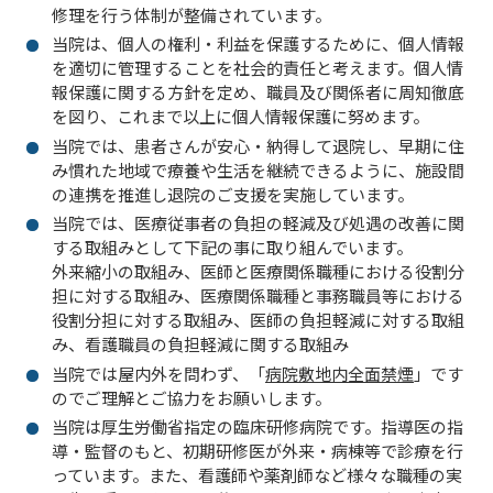
修理を行う体制が整備されています。
当院は、個人の権利・利益を保護するために、個人情報
を適切に管理することを社会的責任と考えます。個人情
報保護に関する方針を定め、職員及び関係者に周知徹底
を図り、これまで以上に個人情報保護に努めます。
当院では、患者さんが安心・納得して退院し、早期に住
み慣れた地域で療養や生活を継続できるように、施設間
の連携を推進し退院のご支援を実施しています。
当院では、医療従事者の負担の軽減及び処遇の改善に関
する取組みとして下記の事に取り組んでいます。
外来縮小の取組み、医師と医療関係職種における役割分
担に対する取組み、医療関係職種と事務職員等における
役割分担に対する取組み、医師の負担軽減に対する取組
み、看護職員の負担軽減に関する取組み
当院では屋内外を問わず、「
病院敷地内全面禁煙
」です
のでご理解とご協力をお願いします。
当院は厚生労働省指定の臨床研修病院です。指導医の指
導・監督のもと、初期研修医が外来・病棟等で診療を行
っています。また、看護師や薬剤師など様々な職種の実