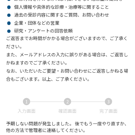
個人情報や具体的な診療・治療等に関すること
過去の受診内容に関するご質問、お問い合わせ
企業・団体などの営業
研究・アンケートの回答依頼
ご返答までお時間がかかる場合がございますので、ご了承く
ださい。
また、メールアドレスの入力に誤りがある場合は、ご返答し
かねますのでご了承ください。
なお、いただいたご要望・お問い合わせにご返答しかねる場
合もございます。以上、ご了承ください。
1
2
3
現
現
現
入力画面
確認画面
完了画面
在
在
在
予期しない問題が発生しました。 後でもう一度やり直すか、
表
表
表
他の方法で管理者に連絡してください。
示
示
示