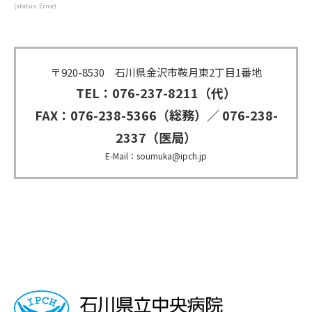
さ
さ
さ
(status: Error)
れ
れ
れ
て
て
て
い
い
い
る
る
る
〒920-8530 石川県金沢市鞍月東2丁目1番地
画
画
画
TEL：076-237-8211（代）
面
面
面
で
で
で
FAX：076-238-5366（総務）／ 076-238-
す。
す。
す。
2337（医局）
E-Mail：soumuka@ipch.jp