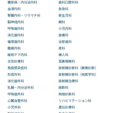
糖尿病・内分泌内科
歯科口腔外科
血液内科
救急科
腎臓内科・リウマチ科
新生児科
脳神経内科
眼科
呼吸器内科
小児内科
消化器内科
皮膚科
循環器内科
泌尿器科
腫瘍内科
産科
緩和ケア内科
婦人科
女性診療科
耳鼻咽喉科
免疫感染症科
放射線診断科（画像診断）
形成外科
放射線診断科（核医学科）
消化器外科
放射線治療科
乳腺・内分泌外科
麻酔科
呼吸器外科
病理診断科
心臓血管外科
リハビリテーション科
小児外科
遺伝診療科