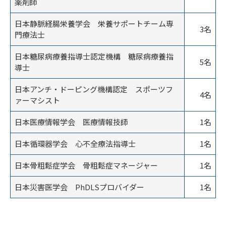
薬剤師
日本静脈経腸栄養学会 栄養サポートチーム専
3名
門療法士
日本糖尿病療養指導士認定機構 糖尿病療養指
5名
導士
日本アンチ・ドーピング機構認定 スポーツフ
4名
ァーマシスト
日本医療情報学会 医療情報技師
1名
日本循環器学会 心不全療法指導士
1名
日本骨粗鬆症学会 骨粗鬆症マネージャー
1名
日本災害医学会 PhDLSプロバイダー
1名