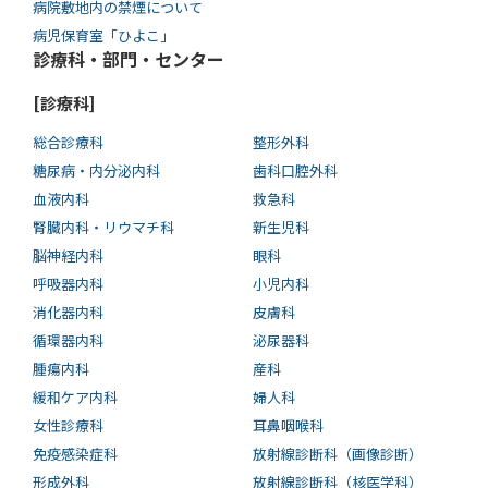
病院敷地内の禁煙について
病児保育室「ひよこ」
診療科・部門・センター
[診療科]
総合診療科
整形外科
糖尿病・内分泌内科
歯科口腔外科
血液内科
救急科
腎臓内科・リウマチ科
新生児科
脳神経内科
眼科
呼吸器内科
小児内科
消化器内科
皮膚科
循環器内科
泌尿器科
腫瘍内科
産科
緩和ケア内科
婦人科
女性診療科
耳鼻咽喉科
免疫感染症科
放射線診断科（画像診断）
形成外科
放射線診断科（核医学科）