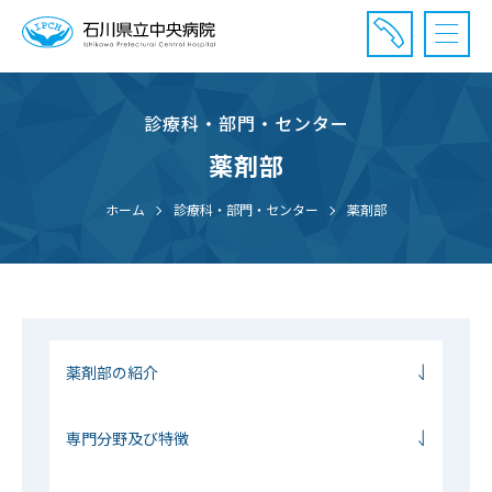
診療科・部門・センター
診療受付時間：午前8時20分〜午前11時20分まで
休診⽇： 土曜、日曜、祝日、年末年始
薬剤部
⾯会時間： 全日 午後2時〜午後7時まで
ホーム
診療科・部門・センター
薬剤部
薬剤部の紹介
専門分野及び特徴