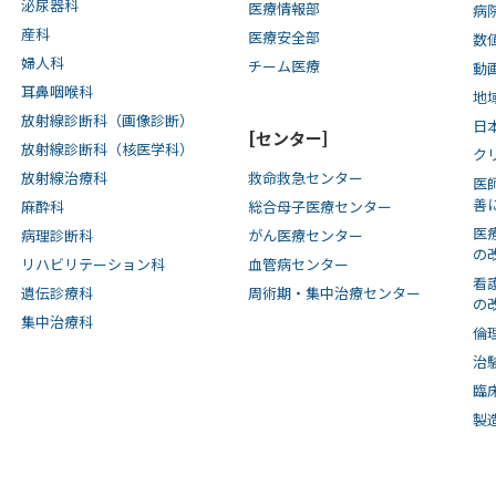
泌尿器科
医療情報部
病
産科
医療安全部
数
婦人科
チーム医療
動
耳鼻咽喉科
地
放射線診断科（画像診断）
日
[センター]
放射線診断科（核医学科）
ク
放射線治療科
救命救急センター
医
善
麻酔科
総合母子医療センター
医
病理診断科
がん医療センター
の
リハビリテーション科
血管病センター
看
遺伝診療科
周術期・集中治療センター
の
集中治療科
倫
治
臨
製