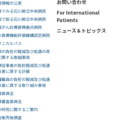
お問い合わせ
院情報の公表
値でみる石川県立中央病院
For International
画で知る⽯川県⽴中央病院
Patients
域がん診療連携拠点病院
ニュース＆トピックス
本医療機能評価機構認定病院
リニカルパス
師の負担の軽減及び処遇の改
に関する取組事項
療従事者の負担軽減及び処遇
改善に資する計画
護職員の負担の軽減及び処遇
改善に資する取り組み事項
理委員会
験審査委員会
床研究に関するご案内
造販売後調査