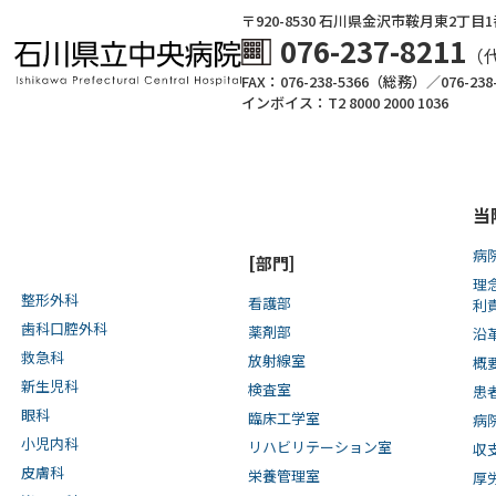
〒920-8530 ⽯川県⾦沢市鞍⽉東2丁⽬
076-237-8211
（
FAX：076-238-5366（総務）／076-23
インボイス：T2 8000 2000 1036
当
病
[部門]
理
整形外科
看護部
利
歯科口腔外科
薬剤部
沿
救急科
放射線室
概
新生児科
検査室
患
眼科
臨床工学室
病
小児内科
リハビリテーション室
収
皮膚科
栄養管理室
厚