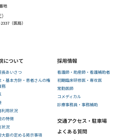
1番地
代）
8-2337（医局）
院について
採用情報
院長あいさつ
看護師・助産師・看護補助者
念・基本方針・患者さんの権
初期臨床研修医・専攻医
責務
常勤医師
革
コメディカル
要
診療事務員・事務補助
者利用状況
院の特徴
交通アクセス・駐車場
支状況
よくある質問
労大臣の定める掲示事項