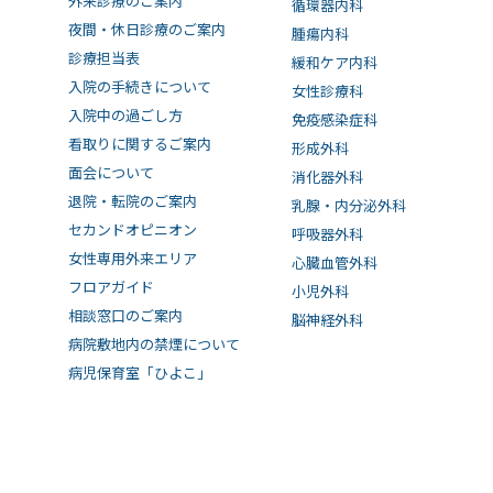
外来診療のご案内
循環器内科
夜間・休日診療のご案内
腫瘍内科
診療担当表
緩和ケア内科
入院の手続きについて
女性診療科
入院中の過ごし方
免疫感染症科
看取りに関するご案内
形成外科
面会について
消化器外科
退院・転院のご案内
乳腺・内分泌外科
セカンドオピニオン
呼吸器外科
女性専用外来エリア
心臓血管外科
フロアガイド
小児外科
相談窓口のご案内
脳神経外科
病院敷地内の禁煙について
病児保育室「ひよこ」