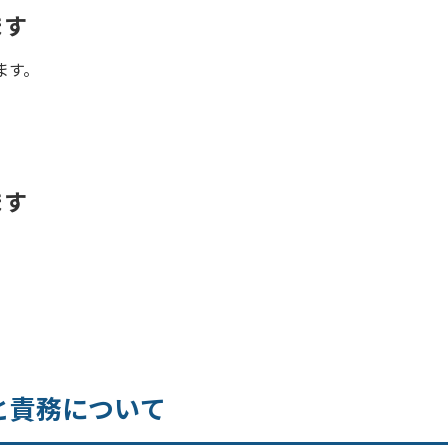
ます
ます。
ます
と責務について