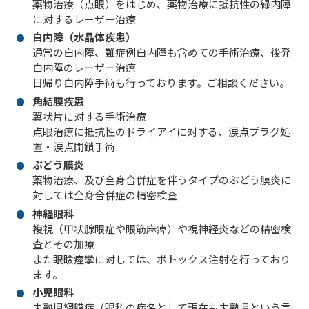
薬物治療（点眼）をはじめ、薬物治療に抵抗性の緑内障
に対するレーザー治療
白内障（水晶体疾患）
通常の白内障、難症例白内障も含めての手術治療、後発
白内障のレーザー治療
日帰り白内障手術も行っております。ご相談ください。
角結膜疾患
翼状片に対する手術治療
点眼治療に抵抗性のドライアイに対する、涙点プラグ処
置・涙点閉鎖手術
ぶどう膜炎
薬物治療、及び全身合併症を伴うタイプのぶどう膜炎に
対しては全身合併症の精密検査
神経眼科
複視（甲状腺眼症や眼筋麻痺）や視神経炎などの精密検
査とその加療
また眼瞼痙攣に対しては、ボトックス注射を行っており
ます。
小児眼科
未熟児網膜症（眼科の病名として現在も未熟児という言