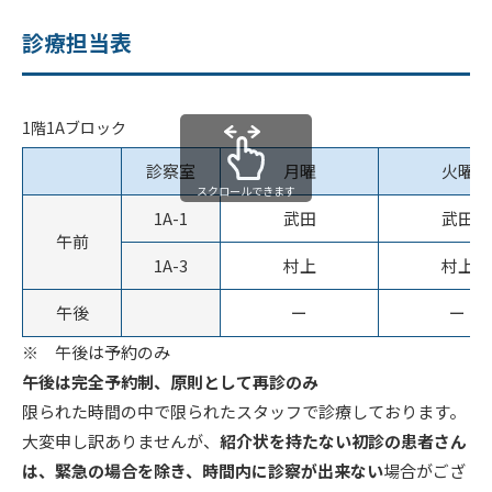
診療担当表
1階1Aブロック
診察室
月曜
火曜
スクロールできます
1A-1
武田
武田
午前
1A-3
村上
村上
午後
ー
ー
※ 午後は予約のみ
午後は完全予約制、原則として再診のみ
限られた時間の中で限られたスタッフで診療しております。
大変申し訳ありませんが、
紹介状を持たない初診の患者さん
は、緊急の場合を除き、時間内に診察が出来ない
場合がござ