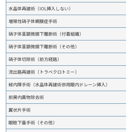
水晶体再建術（IOL挿入しない）
増殖性硝子体網膜症手術
硝子体茎顕微鏡下離断術（付着組織）
硝子体茎顕微鏡下離断術（その他）
硝子体切除術（前方経路）
流出路再建術（トラベクロトミー）
緑内障手術（水晶体再建術併用眼内ドレーン挿入）
前房内異物除去術
翼状片手術
眼瞼下垂手術（その他）