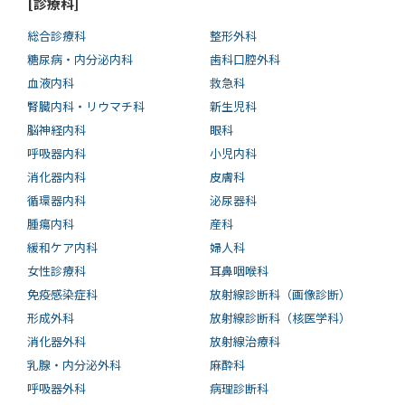
[診療科]
総合診療科
整形外科
糖尿病・内分泌内科
歯科口腔外科
血液内科
救急科
腎臓内科・リウマチ科
新生児科
脳神経内科
眼科
呼吸器内科
小児内科
消化器内科
皮膚科
循環器内科
泌尿器科
腫瘍内科
産科
緩和ケア内科
婦人科
女性診療科
耳鼻咽喉科
免疫感染症科
放射線診断科（画像診断）
形成外科
放射線診断科（核医学科）
消化器外科
放射線治療科
乳腺・内分泌外科
麻酔科
呼吸器外科
病理診断科