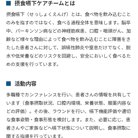
摂食嚥下ケアチームとは
摂食嚥下（せっしょくえんげ）とは、食べ物を飲み込むこと
のみを指すのではなく、食べる過程全体を意味します。脳卒
中、パーキンソン病などの神経筋疾患、口腔・咽頭がん、加
齢など様々な理由によって食べ物を飲み込むことに障害をき
たした患者さんに対して、誤嚥性肺炎や窒息だけでなく、脱
水や低栄養などのリスクを回避し、安全においしく食べるた
めの支援を行っています。
活動内容
多職種でカンファレンスを行い、患者さんの情報を共有して
います（食事摂取状況、口腔内環境、栄養状態、服薬内容な
どの評価）。その後、ラウンドを行い、嚥下機能評価や適切
な食事姿勢・食事形態を検討します。また、必要に応じ、患
者さんやご家族などへ嚥下状態について説明し、食事摂取に
関する指導を行っています。