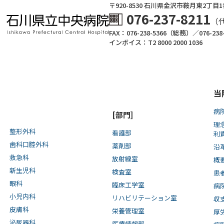
〒920-8530 ⽯川県⾦沢市鞍⽉東2丁⽬
076-237-8211
（
FAX：076-238-5366（総務）／076-23
インボイス：T2 8000 2000 1036
当
病
[部門]
理
整形外科
看護部
利
歯科口腔外科
薬剤部
沿
救急科
放射線室
概
新生児科
検査室
患
眼科
臨床工学室
病
小児内科
リハビリテーション室
収
皮膚科
栄養管理室
厚
泌尿器科
医療情報部