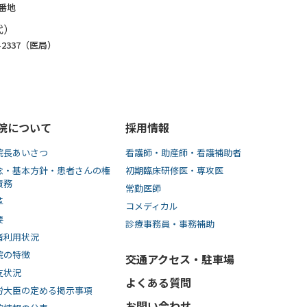
1番地
代）
8-2337（医局）
院について
採用情報
院長あいさつ
看護師・助産師・看護補助者
念・基本方針・患者さんの権
初期臨床研修医・専攻医
責務
常勤医師
革
コメディカル
要
診療事務員・事務補助
者利用状況
院の特徴
交通アクセス・駐車場
支状況
よくある質問
労大臣の定める掲示事項
お問い合わせ