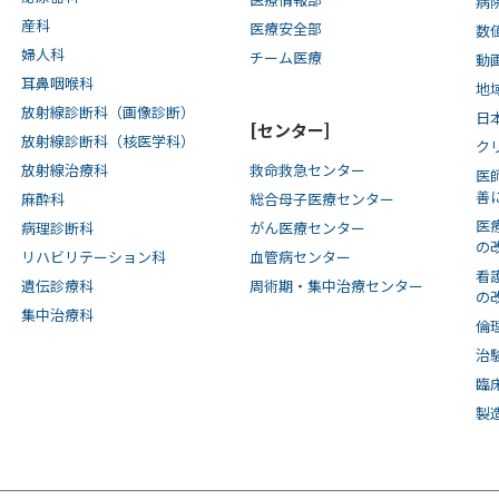
病
産科
医療安全部
数
婦人科
チーム医療
動
耳鼻咽喉科
地
放射線診断科（画像診断）
日
[センター]
放射線診断科（核医学科）
ク
放射線治療科
救命救急センター
医
善
麻酔科
総合母子医療センター
医
病理診断科
がん医療センター
の
リハビリテーション科
血管病センター
看
遺伝診療科
周術期・集中治療センター
の
集中治療科
倫
治
臨
製