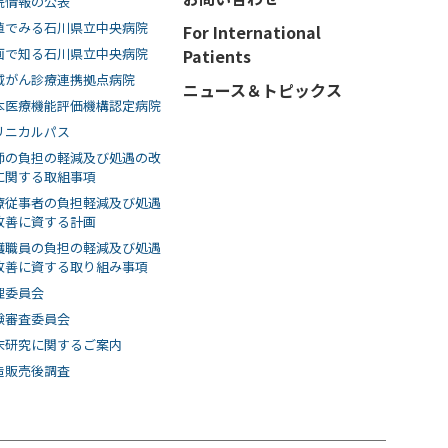
院情報の公表
値でみる石川県立中央病院
For International
画で知る⽯川県⽴中央病院
Patients
域がん診療連携拠点病院
ニュース＆トピックス
本医療機能評価機構認定病院
リニカルパス
師の負担の軽減及び処遇の改
に関する取組事項
療従事者の負担軽減及び処遇
改善に資する計画
護職員の負担の軽減及び処遇
改善に資する取り組み事項
理委員会
験審査委員会
床研究に関するご案内
造販売後調査