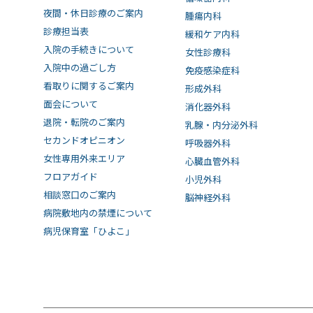
夜間・休日診療のご案内
腫瘍内科
診療担当表
緩和ケア内科
入院の手続きについて
女性診療科
入院中の過ごし方
免疫感染症科
看取りに関するご案内
形成外科
面会について
消化器外科
退院・転院のご案内
乳腺・内分泌外科
セカンドオピニオン
呼吸器外科
女性専用外来エリア
心臓血管外科
フロアガイド
小児外科
相談窓口のご案内
脳神経外科
病院敷地内の禁煙について
病児保育室「ひよこ」