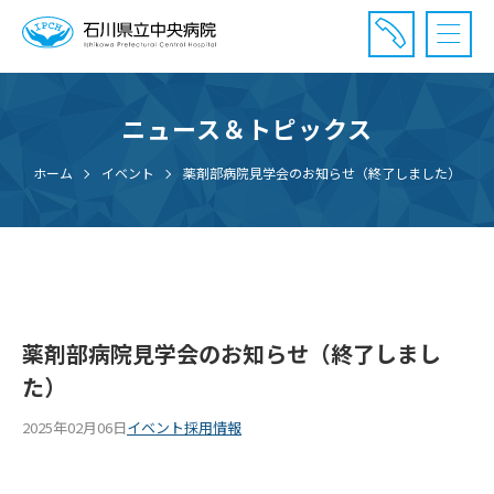
ニュース＆トピックス
診療受付時間：午前8時20分〜午前11時20分まで
休診⽇： 土曜、日曜、祝日、年末年始
ホーム
イベント
薬剤部病院見学会のお知らせ（終了しました）
⾯会時間： 全日 午後2時〜午後7時まで
薬剤部病院見学会のお知らせ（終了しまし
た）
2025年02月06日
イベント
採用情報