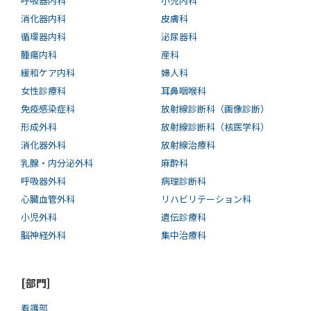
呼吸器内科
小児内科
消化器内科
皮膚科
循環器内科
泌尿器科
腫瘍内科
産科
緩和ケア内科
婦人科
女性診療科
耳鼻咽喉科
免疫感染症科
放射線診断科（画像診断）
形成外科
放射線診断科（核医学科）
消化器外科
放射線治療科
乳腺・内分泌外科
麻酔科
呼吸器外科
病理診断科
心臓血管外科
リハビリテーション科
小児外科
遺伝診療科
脳神経外科
集中治療科
[部門]
看護部