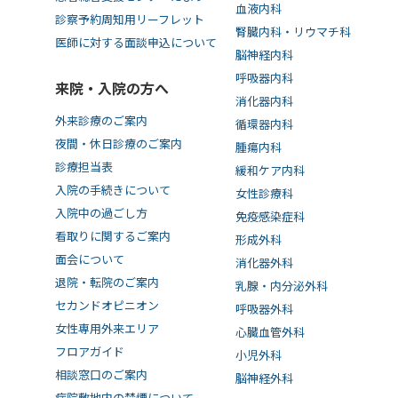
血液内科
診察予約周知用リーフレット
腎臓内科・リウマチ科
医師に対する面談申込について
脳神経内科
呼吸器内科
来院・入院の方へ
消化器内科
外来診療のご案内
循環器内科
夜間・休日診療のご案内
腫瘍内科
診療担当表
緩和ケア内科
入院の手続きについて
女性診療科
入院中の過ごし方
免疫感染症科
看取りに関するご案内
形成外科
面会について
消化器外科
退院・転院のご案内
乳腺・内分泌外科
セカンドオピニオン
呼吸器外科
女性専用外来エリア
心臓血管外科
フロアガイド
小児外科
相談窓口のご案内
脳神経外科
病院敷地内の禁煙について