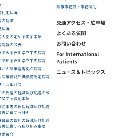
要
診療事務員・事務補助
者利用状況
院の特徴
交通アクセス・駐車場
支状況
よくある質問
労大臣の定める掲示事項
お問い合わせ
院情報の公表
値でみる石川県立中央病院
For International
画で知る⽯川県⽴中央病院
Patients
域がん診療連携拠点病院
ニュース＆トピックス
本医療機能評価機構認定病院
リニカルパス
師の負担の軽減及び処遇の改
に関する取組事項
療従事者の負担軽減及び処遇
改善に資する計画
護職員の負担の軽減及び処遇
改善に資する取り組み事項
理委員会