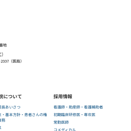
1番地
代）
8-2337（医局）
院について
採用情報
院長あいさつ
看護師・助産師・看護補助者
念・基本方針・患者さんの権
初期臨床研修医・専攻医
責務
常勤医師
革
コメディカル