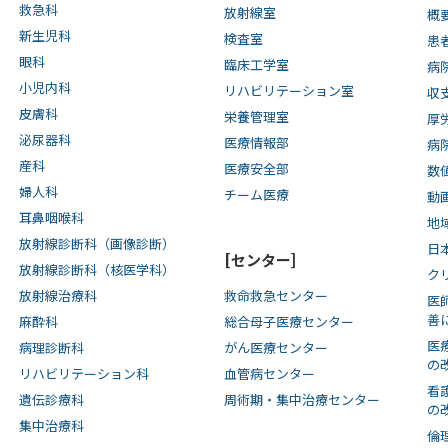
救急科
放射線室
概
新生児科
検査室
患
眼科
臨床工学室
病
小児内科
リハビリテーション室
収
皮膚科
栄養管理室
厚
泌尿器科
医療情報部
病
産科
医療安全部
数
婦人科
チーム医療
動
耳鼻咽喉科
地
放射線診断科（画像診断）
日
[センター]
放射線診断科（核医学科）
ク
放射線治療科
救命救急センター
医
善
麻酔科
総合母子医療センター
医
病理診断科
がん医療センター
の
リハビリテーション科
血管病センター
看
遺伝診療科
周術期・集中治療センター
の
集中治療科
倫