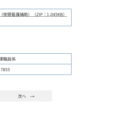
夜間看護補助）（ZIP：1,045KB）
課職員係
7855
次へ