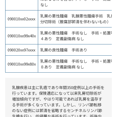
なし
乳房の悪性腫瘍 乳腺悪性腫瘍手術 乳房
090010xx02xxxx
分切除術（腋窩部郭清を伴わないもの）
乳房の悪性腫瘍 手術なし 手術・処置等
090010xx99x40x
４あり 定義副傷病 なし
090020xx97xxxx
乳房の良性腫瘍 手術あり
乳房の悪性腫瘍 手術なし 手術・処置等
090010xx99x80x
８あり 定義副傷病 なし
乳腺疾患は主に乳癌であり年間350症例以上の手術を
行っています。保険適応になって以来乳房切除術が
増加傾向ですが、やはり可能であれば乳房を温存す
る手術が多くなっています。しかし、リンパ節転移
のない症例には郭清を省略するセンチネルリンパ節
生検を行い、低侵襲な手術を行っています。術後や