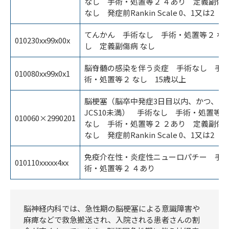
なし 手術・処置等２ ４あり 定義副傷
なし 発症前Rankin Scale 0、1又は2
てんかん 手術なし 手術・処置等２ な
010230xx99x00x
し 定義副傷病 なし
脳脊髄の感染を伴う炎症 手術なし 手
010080xx99x0x1
術・処置等２ なし 15歳以上
脳梗塞（脳卒中発症3日目以内、かつ、
JCS10未満） 手術なし 手術・処置等１
010060×2990201
なし 手術・処置等２ ２あり 定義副傷
なし 発症前Rankin Scale 0、1又は2
免疫介在性・炎症性ニューロパチー 手
010110xxxxx4xx
術・処置等２ ４あり
脳神経内科では、急性期の脳梗塞による意識障害や
麻痺などで救急搬送され、入院される患者さんの割