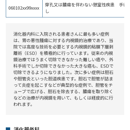
穿孔又は膿瘍を伴わない憩室性疾患 手術
060102xx99xxxx
し
消化器内科に入院される患者さんに最も多い症例
は、胃の悪性腫瘍に対する内視鏡的治療であり、当
院では高度な技術を必要とする内視鏡的粘膜下層剥
離術（ESD）を積極的に行っています。従来の内視
鏡治療ではうまく切除できなかった難しい癌や、外
科手術でしか切除できなかった大きな癌も、ESDで
切除できるようになりました。次に多い症例は胆石
や胆管炎といった胆道疾患です。胆石で胆管が詰ま
って炎症を起こすなどが典型的な症例で、胆管をチ
ューブで広げる、胆石を除去する、膿瘍を取り除く
などの治療が内視鏡を用いて、もしくは経皮的に行
われます。
消化器外科