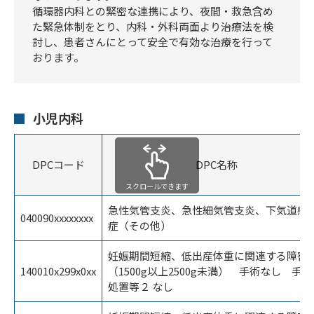
循環器内科との緊密な連携により、夜間・救急含め
た緊急体制をとり、内科・外科両面より治療法を検
討し、患者さんにとって安全で有効な治療を行って
おります。
小児内科
DPCコード
DPC名称
スクロールできます
急性気管支炎、急性細気管支炎、下気道感
040090xxxxxxxx
症（その他）
妊娠期間短縮、低出産体重に関連する障害
140010x299x0xx
（1500g以上2500g未満） 手術なし 手
処置等２ なし