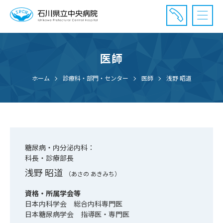
医師
診療受付時間：午前8時20分〜午前11時20分まで
休診⽇： 土曜、日曜、祝日、年末年始
ホーム
診療科・部門・センター
医師
浅野 昭道
⾯会時間： 全日 午後2時〜午後7時まで
糖尿病・内分泌内科：
科長・診療部長
浅野 昭道
（あさの あきみち）
資格・所属学会等
日本内科学会 総合内科専門医
日本糖尿病学会 指導医・専門医