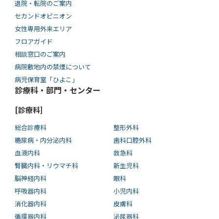
退院・転院のご案内
セカンドオピニオン
女性専用外来エリア
フロアガイド
相談窓口のご案内
病院敷地内の禁煙について
病児保育室「ひよこ」
診療科・部門・センター
[診療科]
総合診療科
整形外科
糖尿病・内分泌内科
歯科口腔外科
血液内科
救急科
腎臓内科・リウマチ科
新生児科
脳神経内科
眼科
呼吸器内科
小児内科
消化器内科
皮膚科
循環器内科
泌尿器科