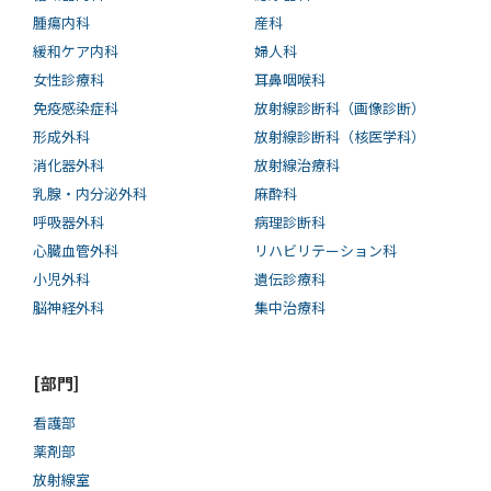
腫瘍内科
産科
緩和ケア内科
婦人科
女性診療科
耳鼻咽喉科
免疫感染症科
放射線診断科（画像診断）
形成外科
放射線診断科（核医学科）
消化器外科
放射線治療科
乳腺・内分泌外科
麻酔科
呼吸器外科
病理診断科
心臓血管外科
リハビリテーション科
小児外科
遺伝診療科
脳神経外科
集中治療科
[部門]
看護部
薬剤部
放射線室