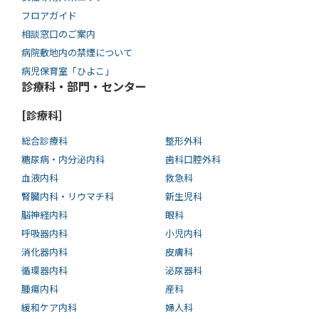
フロアガイド
相談窓口のご案内
病院敷地内の禁煙について
病児保育室「ひよこ」
診療科・部門・センター
[診療科]
総合診療科
整形外科
糖尿病・内分泌内科
歯科口腔外科
血液内科
救急科
腎臓内科・リウマチ科
新生児科
脳神経内科
眼科
呼吸器内科
小児内科
消化器内科
皮膚科
循環器内科
泌尿器科
腫瘍内科
産科
緩和ケア内科
婦人科