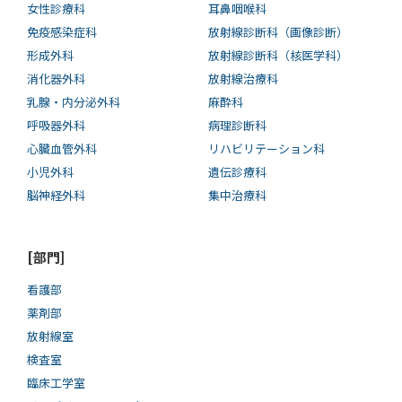
女性診療科
耳鼻咽喉科
免疫感染症科
放射線診断科（画像診断）
形成外科
放射線診断科（核医学科）
消化器外科
放射線治療科
乳腺・内分泌外科
麻酔科
呼吸器外科
病理診断科
心臓血管外科
リハビリテーション科
小児外科
遺伝診療科
脳神経外科
集中治療科
[部門]
看護部
薬剤部
放射線室
検査室
臨床工学室