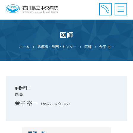
医師
診療受付時間：午前8時20分〜午前11時20分まで
休診⽇： 土曜、日曜、祝日、年末年始
ホーム
診療科・部門・センター
医師
金子 裕一
⾯会時間： 全日 午後2時〜午後7時まで
麻酔科：
医員
金子 裕一
（かねこ ゆういち）