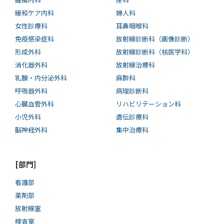
緩和ケア内科
婦人科
女性診療科
耳鼻咽喉科
免疫感染症科
放射線診断科（画像診断）
形成外科
放射線診断科（核医学科）
消化器外科
放射線治療科
乳腺・内分泌外科
麻酔科
呼吸器外科
病理診断科
心臓血管外科
リハビリテーション科
小児外科
遺伝診療科
脳神経外科
集中治療科
[部門]
看護部
薬剤部
放射線室
検査室