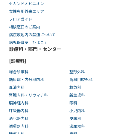
セカンドオピニオン
女性専用外来エリア
フロアガイド
相談窓口のご案内
病院敷地内の禁煙について
病児保育室「ひよこ」
診療科・部門・センター
[診療科]
総合診療科
整形外科
糖尿病・内分泌内科
歯科口腔外科
血液内科
救急科
腎臓内科・リウマチ科
新生児科
脳神経内科
眼科
呼吸器内科
小児内科
消化器内科
皮膚科
循環器内科
泌尿器科
腫瘍内科
産科