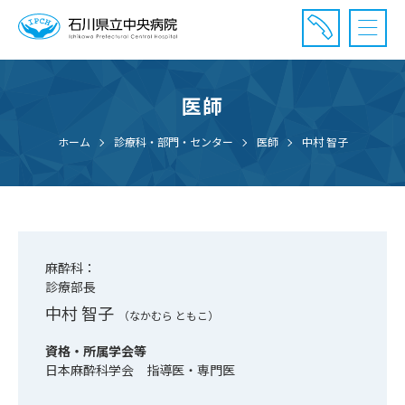
医師
診療受付時間：午前8時20分〜午前11時20分まで
休診⽇： 土曜、日曜、祝日、年末年始
ホーム
診療科・部門・センター
医師
中村 智子
⾯会時間： 全日 午後2時〜午後7時まで
麻酔科：
診療部長
中村 智子
（なかむら ともこ）
資格・所属学会等
日本麻酔科学会 指導医・専門医