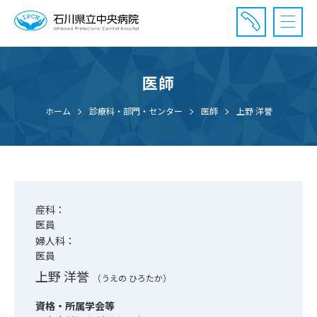
医師
診療受付時間：午前8時20分〜午前11時20分まで
休診⽇： 土曜、日曜、祝日、年末年始
ホーム
診療科・部門・センター
医師
上野 洋誉
⾯会時間： 全日 午後2時〜午後7時まで
産科：
医員
婦人科：
医員
上野 洋誉
（うえの ひろたか）
資格・所属学会等