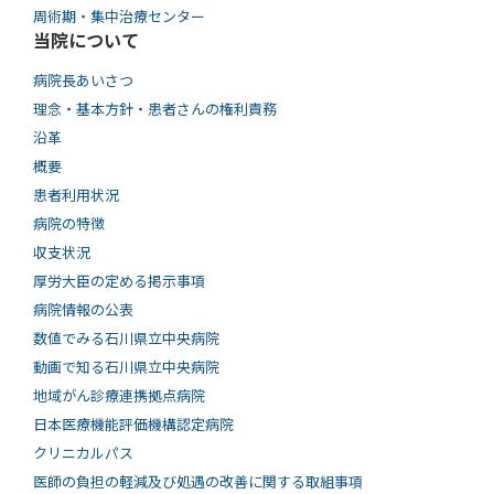
周術期・集中治療センター
当院について
病院長あいさつ
理念・基本方針・患者さんの権利責務
沿革
概要
患者利用状況
病院の特徴
収支状況
厚労大臣の定める掲示事項
病院情報の公表
数値でみる石川県立中央病院
動画で知る⽯川県⽴中央病院
地域がん診療連携拠点病院
日本医療機能評価機構認定病院
クリニカルパス
医師の負担の軽減及び処遇の改善に関する取組事項