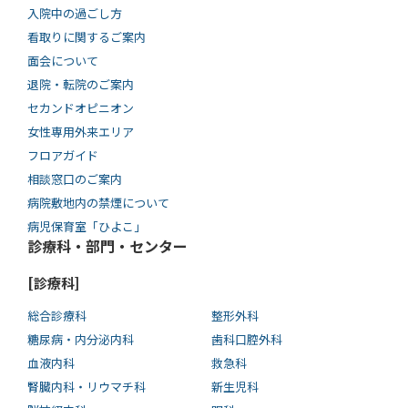
入院中の過ごし方
看取りに関するご案内
面会について
退院・転院のご案内
セカンドオピニオン
女性専用外来エリア
フロアガイド
相談窓口のご案内
病院敷地内の禁煙について
病児保育室「ひよこ」
診療科・部門・センター
[診療科]
総合診療科
整形外科
糖尿病・内分泌内科
歯科口腔外科
血液内科
救急科
腎臓内科・リウマチ科
新生児科