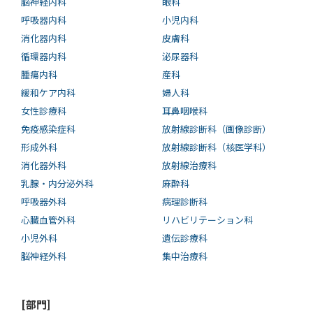
脳神経内科
眼科
呼吸器内科
小児内科
消化器内科
皮膚科
循環器内科
泌尿器科
腫瘍内科
産科
緩和ケア内科
婦人科
女性診療科
耳鼻咽喉科
免疫感染症科
放射線診断科（画像診断）
形成外科
放射線診断科（核医学科）
消化器外科
放射線治療科
乳腺・内分泌外科
麻酔科
呼吸器外科
病理診断科
心臓血管外科
リハビリテーション科
小児外科
遺伝診療科
脳神経外科
集中治療科
[部門]