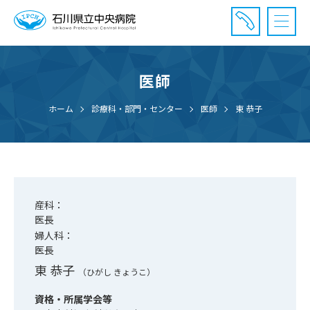
医師
診療受付時間：午前8時20分〜午前11時20分まで
休診⽇： 土曜、日曜、祝日、年末年始
ホーム
診療科・部門・センター
医師
東 恭子
⾯会時間： 全日 午後2時〜午後7時まで
産科：
医長
婦人科：
医長
東 恭子
（ひがし きょうこ）
資格・所属学会等