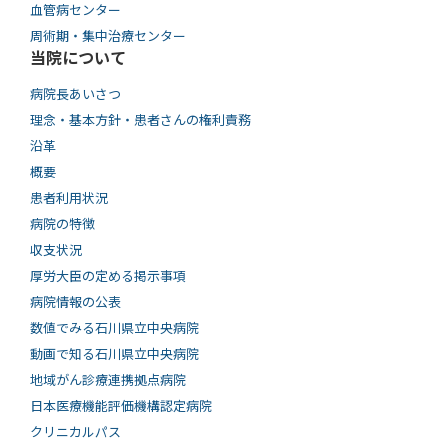
血管病センター
周術期・集中治療センター
当院について
病院長あいさつ
理念・基本方針・患者さんの権利責務
沿革
概要
患者利用状況
病院の特徴
収支状況
厚労大臣の定める掲示事項
病院情報の公表
数値でみる石川県立中央病院
動画で知る⽯川県⽴中央病院
地域がん診療連携拠点病院
日本医療機能評価機構認定病院
クリニカルパス