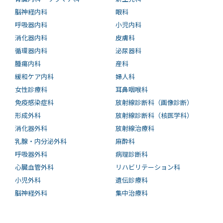
脳神経内科
眼科
呼吸器内科
小児内科
消化器内科
皮膚科
循環器内科
泌尿器科
腫瘍内科
産科
緩和ケア内科
婦人科
女性診療科
耳鼻咽喉科
免疫感染症科
放射線診断科（画像診断）
形成外科
放射線診断科（核医学科）
消化器外科
放射線治療科
乳腺・内分泌外科
麻酔科
呼吸器外科
病理診断科
心臓血管外科
リハビリテーション科
小児外科
遺伝診療科
脳神経外科
集中治療科