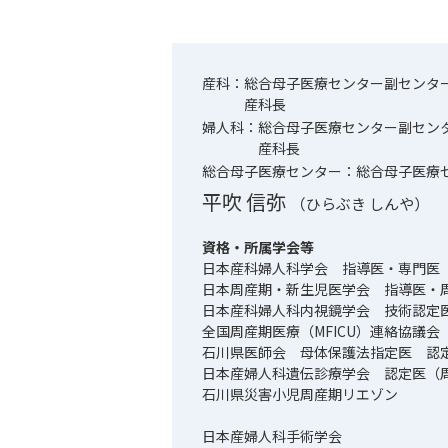
産科：
総合母子医療センター副センタ
産科長
婦人科：
総合母子医療センター副セン
産科長
総合母子医療センター：
総合母子医療
平吹 信弥
（ひらぶき しんや）
資格・所属学会等
日本産科婦人科学会 指導医・専門医
日本周産期・新生児医学会 指導医・
日本産科婦人科内視鏡学会 技術認定
全国周産期医療（MFICU）連絡協議会
石川県医師会 母体保護法指定医 認
日本産婦人科遺伝診療学会 認定医（
石川県災害小児周産期リエゾン
日本産婦人科手術学会