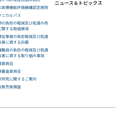
ニュース＆トピックス
本医療機能評価機構認定病院
リニカルパス
師の負担の軽減及び処遇の改
に関する取組事項
療従事者の負担軽減及び処遇
改善に資する計画
護職員の負担の軽減及び処遇
改善に資する取り組み事項
理委員会
験審査委員会
床研究に関するご案内
造販売後調査