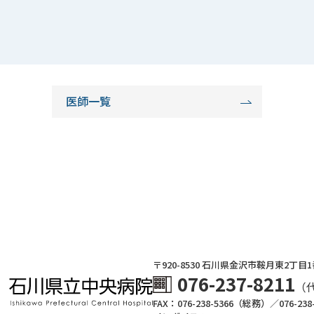
医師一覧
〒920-8530 ⽯川県⾦沢市鞍⽉東2丁⽬
076-237-8211
（
FAX：076-238-5366（総務）／076-23