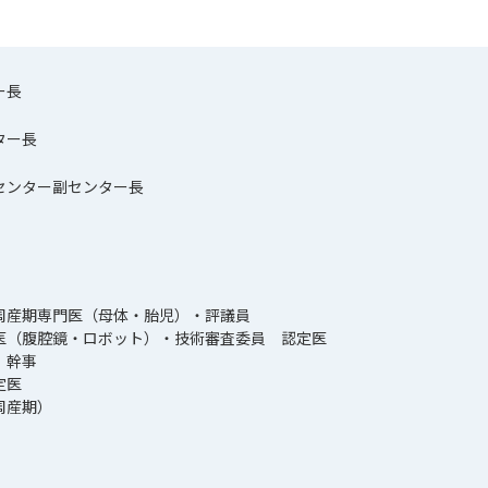
ー長
ター長
センター副センター長
周産期専門医（母体・胎児）・評議員
医（腹腔鏡・ロボット）・技術審査委員 認定医
 幹事
定医
周産期）