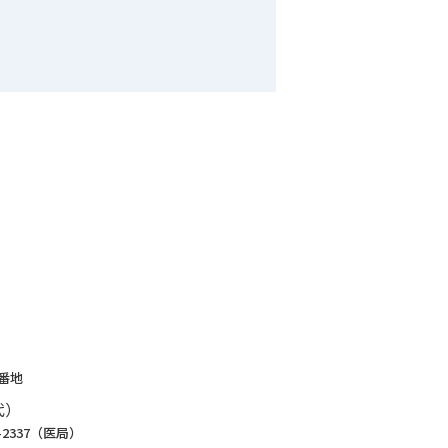
1番地
代）
8-2337（医局）