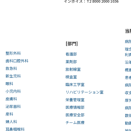
インボイス：T2 8000 2000 1036
当
病
[部門]
理
整形外科
看護部
利
歯科口腔外科
薬剤部
沿
救急科
放射線室
概
新生児科
検査室
患
眼科
臨床工学室
病
小児内科
リハビリテーション室
収
皮膚科
栄養管理室
厚
泌尿器科
医療情報部
病
産科
医療安全部
数
婦人科
チーム医療
動
耳鼻咽喉科
地