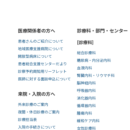
医療関係者の方へ
診療科・部門・センター
患者さんのご紹介について
[診療科]
地域医療支援病院について
総合診療科
開放型病床について
糖尿病・内分泌内科
患者総合支援センターだより
血液内科
診察予約周知用リーフレット
腎臓内科・リウマチ科
医師に対する面談申込について
脳神経内科
呼吸器内科
来院・入院の方へ
消化器内科
外来診療のご案内
循環器内科
夜間・休日診療のご案内
腫瘍内科
診療担当表
緩和ケア内科
入院の手続きについて
女性診療科