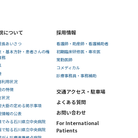
院について
採用情報
院長あいさつ
看護師・助産師・看護補助者
念・基本方針・患者さんの権
初期臨床研修医・専攻医
責務
常勤医師
革
コメディカル
要
診療事務員・事務補助
者利用状況
院の特徴
交通アクセス・駐車場
支状況
よくある質問
労大臣の定める掲示事項
お問い合わせ
院情報の公表
値でみる石川県立中央病院
For International
画で知る⽯川県⽴中央病院
Patients
域がん診療連携拠点病院