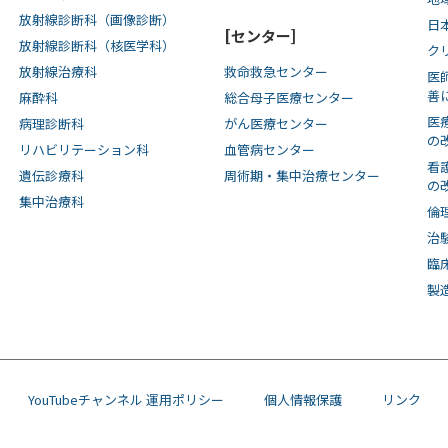
放射線診断科（画像診断）
日
[センター]
放射線診断科（核医学科）
ク
放射線治療科
救命救急センター
医
善
麻酔科
総合母子医療センター
医
病理診断科
がん医療センター
の
リハビリテーション科
血管病センター
看
遺伝診療科
周術期・集中治療センター
の
集中治療科
倫
治
臨
製
YouTubeチャンネル 運用ポリシー
個人情報保護
リンク