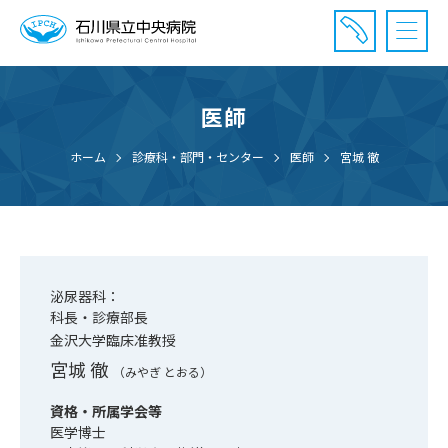
医師
診療受付時間：午前8時20分〜午前11時20分まで
休診⽇： 土曜、日曜、祝日、年末年始
ホーム
診療科・部門・センター
医師
宮城 徹
⾯会時間： 全日 午後2時〜午後7時まで
泌尿器科：
科長・診療部長
金沢大学臨床准教授
宮城 徹
（みやぎ とおる）
資格・所属学会等
医学博士