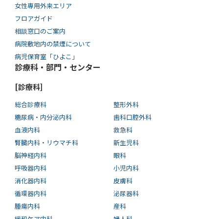
女性専用外来エリア
フロアガイド
相談窓口のご案内
病院敷地内の禁煙について
病児保育室「ひよこ」
診療科・部門・センター
[診療科]
総合診療科
整形外科
糖尿病・内分泌内科
歯科口腔外科
血液内科
救急科
腎臓内科・リウマチ科
新生児科
脳神経内科
眼科
呼吸器内科
小児内科
消化器内科
皮膚科
循環器内科
泌尿器科
腫瘍内科
産科
緩和ケア内科
婦人科