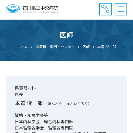
医師
診療受付時間：午前8時20分〜午前11時20分まで
休診⽇： 土曜、日曜、祝日、年末年始
ホーム
診療科・部門・センター
医師
本道 俊一郎
⾯会時間： 全日 午後2時〜午後7時まで
循環器内科：
医長
本道 俊一郎
（ほんどう しゅんいちろう）
資格・所属学会等
日本内科学会 総合内科専門医
日本循環器学会 循環器専門医