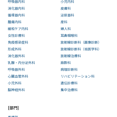
呼吸器内科
小児内科
消化器内科
皮膚科
循環器内科
泌尿器科
腫瘍内科
産科
緩和ケア内科
婦人科
女性診療科
耳鼻咽喉科
免疫感染症科
放射線診断科（画像診断）
形成外科
放射線診断科（核医学科）
消化器外科
放射線治療科
乳腺・内分泌外科
麻酔科
呼吸器外科
病理診断科
心臓血管外科
リハビリテーション科
小児外科
遺伝診療科
脳神経外科
集中治療科
[部門]