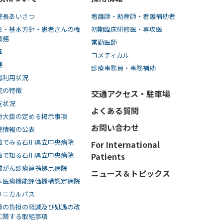
院長あいさつ
看護師・助産師・看護補助者
念・基本方針・患者さんの権
初期臨床研修医・専攻医
責務
常勤医師
革
コメディカル
要
診療事務員・事務補助
者利用状況
院の特徴
交通アクセス・駐車場
支状況
よくある質問
労大臣の定める掲示事項
お問い合わせ
院情報の公表
値でみる石川県立中央病院
For International
画で知る⽯川県⽴中央病院
Patients
域がん診療連携拠点病院
ニュース＆トピックス
本医療機能評価機構認定病院
リニカルパス
師の負担の軽減及び処遇の改
に関する取組事項