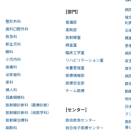
病
[部門]
理
整形外科
看護部
利
歯科口腔外科
薬剤部
沿
救急科
放射線室
概
新生児科
検査室
患
眼科
臨床工学室
病
小児内科
リハビリテーション室
収
皮膚科
栄養管理室
厚
泌尿器科
医療情報部
病
産科
医療安全部
数
婦人科
チーム医療
動
耳鼻咽喉科
地
放射線診断科（画像診断）
日
[センター]
放射線診断科（核医学科）
ク
放射線治療科
救命救急センター
医
善
麻酔科
総合母子医療センター