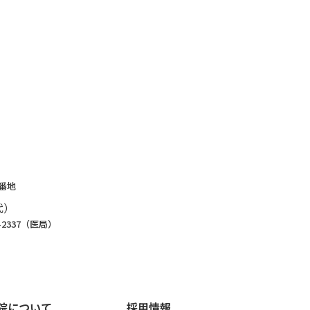
1番地
代）
8-2337（医局）
院について
採用情報