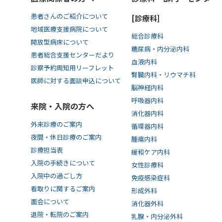
患者さんのご紹介について
[診療科]
地域医療支援病院について
総合診療科
開放型病床について
糖尿病・内分泌内科
患者総合支援センターだより
血液内科
診察予約周知用リーフレット
腎臓内科・リウマチ科
医師に対する面談申込について
脳神経内科
呼吸器内科
来院・入院の方へ
消化器内科
外来診療のご案内
循環器内科
夜間・休日診療のご案内
腫瘍内科
診療担当表
緩和ケア内科
入院の手続きについて
女性診療科
入院中の過ごし方
免疫感染症科
看取りに関するご案内
形成外科
面会について
消化器外科
退院・転院のご案内
乳腺・内分泌外科