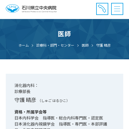
医師
診療受付時間：午前8時20分〜午前11時20分まで
休診⽇： 土曜、日曜、祝日、年末年始
ホーム
診療科・部門・センター
医師
守護 晴彦
⾯会時間： 全日 午後2時〜午後7時まで
消化器内科：
診療部長
守護 晴彦
（しゅご はるひこ）
資格・所属学会等
日本内科学会 指導医・総合内科専門医・認定医
日本消化器内視鏡学会 指導医・専門医・本部評議