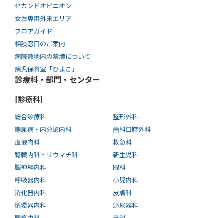
セカンドオピニオン
女性専用外来エリア
フロアガイド
相談窓口のご案内
病院敷地内の禁煙について
病児保育室「ひよこ」
診療科・部門・センター
[診療科]
総合診療科
整形外科
糖尿病・内分泌内科
歯科口腔外科
血液内科
救急科
腎臓内科・リウマチ科
新生児科
脳神経内科
眼科
呼吸器内科
小児内科
消化器内科
皮膚科
循環器内科
泌尿器科
腫瘍内科
産科