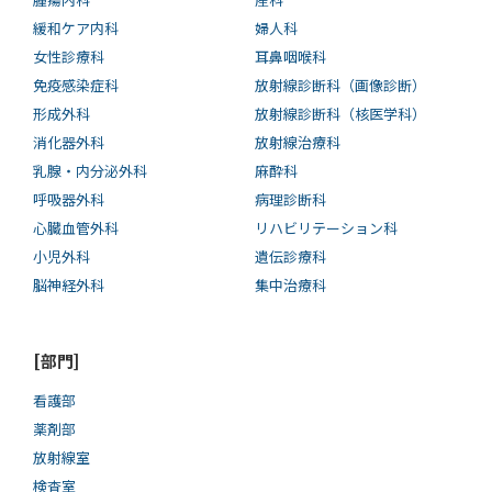
緩和ケア内科
婦人科
女性診療科
耳鼻咽喉科
免疫感染症科
放射線診断科（画像診断）
形成外科
放射線診断科（核医学科）
消化器外科
放射線治療科
乳腺・内分泌外科
麻酔科
呼吸器外科
病理診断科
心臓血管外科
リハビリテーション科
小児外科
遺伝診療科
脳神経外科
集中治療科
[部門]
看護部
薬剤部
放射線室
検査室