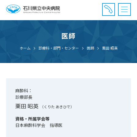
医師
診療受付時間：午前8時20分〜午前11時20分まで
休診⽇： 土曜、日曜、祝日、年末年始
ホーム
診療科・部門・センター
医師
栗田 昭英
⾯会時間： 全日 午後2時〜午後7時まで
麻酔科：
診療部長
栗田 昭英
（くりた あきひで）
資格・所属学会等
日本麻酔科学会 指導医