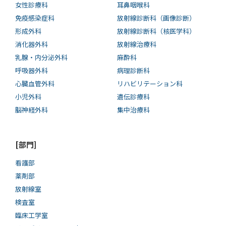
女性診療科
耳鼻咽喉科
免疫感染症科
放射線診断科（画像診断）
形成外科
放射線診断科（核医学科）
消化器外科
放射線治療科
乳腺・内分泌外科
麻酔科
呼吸器外科
病理診断科
心臓血管外科
リハビリテーション科
小児外科
遺伝診療科
脳神経外科
集中治療科
[部門]
看護部
薬剤部
放射線室
検査室
臨床工学室