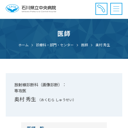
医師
診療受付時間：午前8時20分〜午前11時20分まで
休診⽇： 土曜、日曜、祝日、年末年始
ホーム
診療科・部門・センター
医師
奥村 秀生
⾯会時間： 全日 午後2時〜午後7時まで
放射線診断科（画像診断）：
専攻医
奥村 秀生
（おくむら しゅうせい）