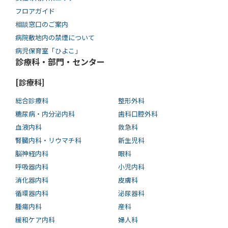
フロアガイド
相談窓口のご案内
病院敷地内の禁煙について
病児保育室「ひよこ」
診療科・部門・センター
[診療科]
総合診療科
整形外科
糖尿病・内分泌内科
歯科口腔外科
血液内科
救急科
腎臓内科・リウマチ科
新生児科
脳神経内科
眼科
呼吸器内科
小児内科
消化器内科
皮膚科
循環器内科
泌尿器科
腫瘍内科
産科
緩和ケア内科
婦人科