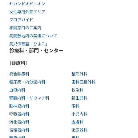
セカンドオピニオン
女性専用外来エリア
フロアガイド
相談窓口のご案内
病院敷地内の禁煙について
病児保育室「ひよこ」
診療科・部門・センター
[診療科]
総合診療科
整形外科
糖尿病・内分泌内科
歯科口腔外科
血液内科
救急科
腎臓内科・リウマチ科
新生児科
脳神経内科
眼科
呼吸器内科
小児内科
消化器内科
皮膚科
循環器内科
泌尿器科
腫瘍内科
産科