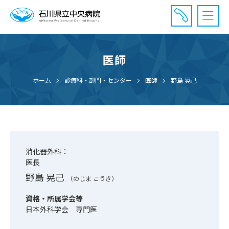
医師
診療受付時間：午前8時20分〜午前11時20分まで
休診⽇： 土曜、日曜、祝日、年末年始
ホーム
診療科・部門・センター
医師
野島 晃己
⾯会時間： 全日 午後2時〜午後7時まで
消化器外科：
医長
野島 晃己
（のじま こうき）
資格・所属学会等
日本外科学会 専門医