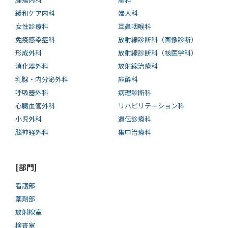
緩和ケア内科
婦人科
女性診療科
耳鼻咽喉科
免疫感染症科
放射線診断科（画像診断）
形成外科
放射線診断科（核医学科）
消化器外科
放射線治療科
乳腺・内分泌外科
麻酔科
呼吸器外科
病理診断科
心臓血管外科
リハビリテーション科
小児外科
遺伝診療科
脳神経外科
集中治療科
[部門]
看護部
薬剤部
放射線室
検査室