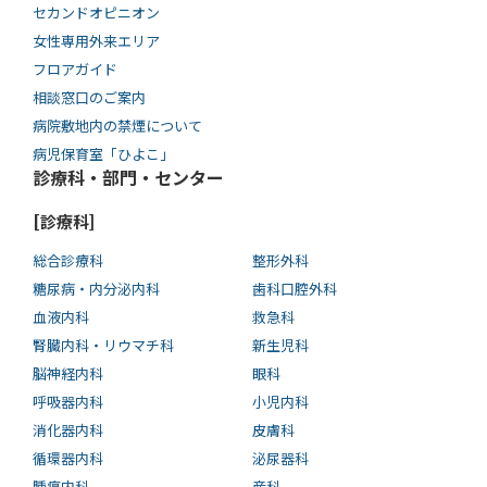
セカンドオピニオン
女性専用外来エリア
フロアガイド
相談窓口のご案内
病院敷地内の禁煙について
病児保育室「ひよこ」
診療科・部門・センター
[診療科]
総合診療科
整形外科
糖尿病・内分泌内科
歯科口腔外科
血液内科
救急科
腎臓内科・リウマチ科
新生児科
脳神経内科
眼科
呼吸器内科
小児内科
消化器内科
皮膚科
循環器内科
泌尿器科
腫瘍内科
産科