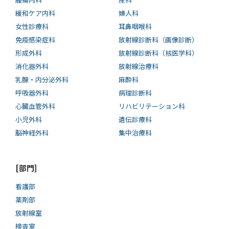
緩和ケア内科
婦人科
女性診療科
耳鼻咽喉科
免疫感染症科
放射線診断科（画像診断）
形成外科
放射線診断科（核医学科）
消化器外科
放射線治療科
乳腺・内分泌外科
麻酔科
呼吸器外科
病理診断科
心臓血管外科
リハビリテーション科
小児外科
遺伝診療科
脳神経外科
集中治療科
[部門]
看護部
薬剤部
放射線室
検査室