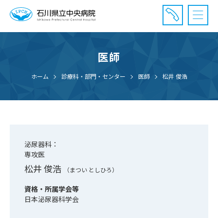
医師
診療受付時間：午前8時20分〜午前11時20分まで
休診⽇： 土曜、日曜、祝日、年末年始
ホーム
診療科・部門・センター
医師
松井 俊浩
⾯会時間： 全日 午後2時〜午後7時まで
泌尿器科：
専攻医
松井 俊浩
（まつい としひろ）
資格・所属学会等
日本泌尿器科学会