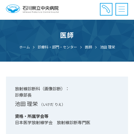
医師
診療受付時間：午前8時20分〜午前11時20分まで
休診⽇： 土曜、日曜、祝日、年末年始
ホーム
診療科・部門・センター
医師
池田 理栄
⾯会時間： 全日 午後2時〜午後7時まで
放射線診断科（画像診断）：
診療部長
池田 理栄
（いけだ りえ）
資格・所属学会等
日本医学放射線学会 放射線診断専門医