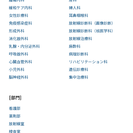
緩和ケア内科
婦人科
女性診療科
耳鼻咽喉科
免疫感染症科
放射線診断科（画像診断）
形成外科
放射線診断科（核医学科）
消化器外科
放射線治療科
乳腺・内分泌外科
麻酔科
呼吸器外科
病理診断科
心臓血管外科
リハビリテーション科
小児外科
遺伝診療科
脳神経外科
集中治療科
[部門]
看護部
薬剤部
放射線室
検査室