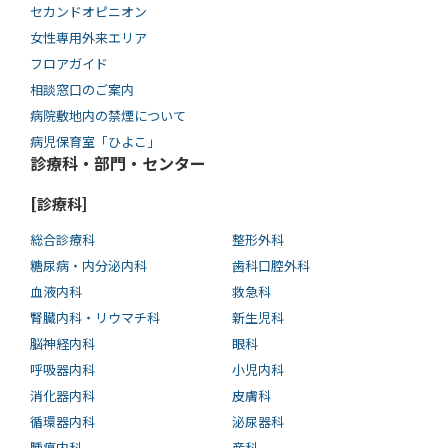
セカンドオピニオン
女性専用外来エリア
フロアガイド
相談窓口のご案内
病院敷地内の禁煙について
病児保育室「ひよこ」
診療科・部門・センター
[診療科]
総合診療科
整形外科
糖尿病・内分泌内科
歯科口腔外科
血液内科
救急科
腎臓内科・リウマチ科
新生児科
脳神経内科
眼科
呼吸器内科
小児内科
消化器内科
皮膚科
循環器内科
泌尿器科
腫瘍内科
産科