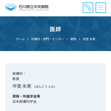
医師
診療受付時間：午前8時20分〜午前11時20分まで
休診⽇： 土曜、日曜、祝日、年末年始
ホーム
診療科・部門・センター
医師
伴登 永実
⾯会時間： 全日 午後2時〜午後7時まで
皮膚科：
医長
伴登 永実
（ばんどう えみ）
資格・所属学会等
日本皮膚科学会