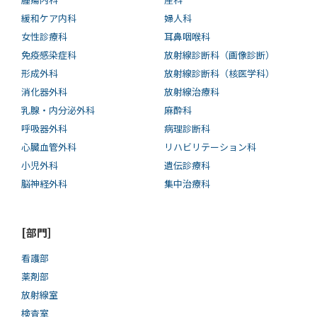
緩和ケア内科
婦人科
女性診療科
耳鼻咽喉科
免疫感染症科
放射線診断科（画像診断）
形成外科
放射線診断科（核医学科）
消化器外科
放射線治療科
乳腺・内分泌外科
麻酔科
呼吸器外科
病理診断科
心臓血管外科
リハビリテーション科
小児外科
遺伝診療科
脳神経外科
集中治療科
[部門]
看護部
薬剤部
放射線室
検査室