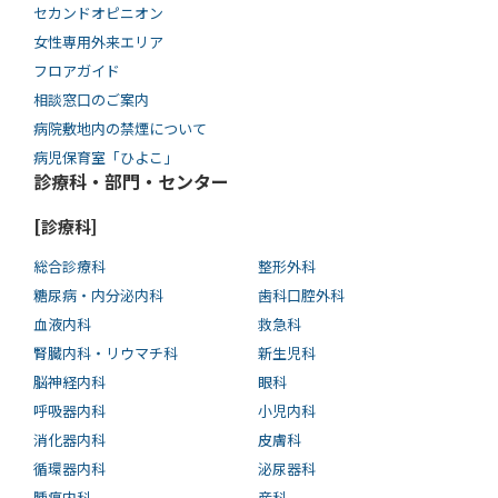
セカンドオピニオン
女性専用外来エリア
フロアガイド
相談窓口のご案内
病院敷地内の禁煙について
病児保育室「ひよこ」
診療科・部門・センター
[診療科]
総合診療科
整形外科
糖尿病・内分泌内科
歯科口腔外科
血液内科
救急科
腎臓内科・リウマチ科
新生児科
脳神経内科
眼科
呼吸器内科
小児内科
消化器内科
皮膚科
循環器内科
泌尿器科
腫瘍内科
産科