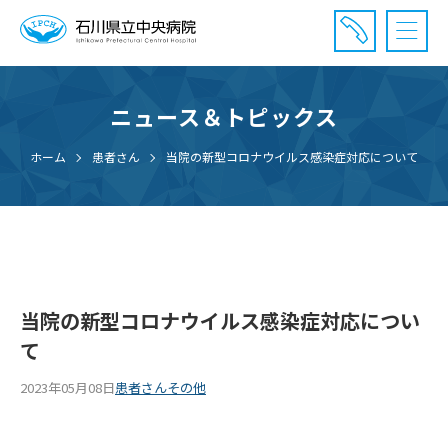
ニュース＆トピックス
診療受付時間：午前8時20分〜午前11時20分まで
休診⽇： 土曜、日曜、祝日、年末年始
ホーム
患者さん
当院の新型コロナウイルス感染症対応について
⾯会時間： 全日 午後2時〜午後7時まで
当院の新型コロナウイルス感染症対応につい
て
2023年05月08日
患者さん
その他