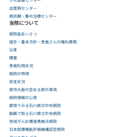
がん医療センター
血管病センター
周術期・集中治療センター
当院について
病院長あいさつ
理念・基本方針・患者さんの権利責務
沿革
概要
患者利用状況
病院の特徴
収支状況
厚労大臣の定める掲示事項
病院情報の公表
数値でみる石川県立中央病院
動画で知る⽯川県⽴中央病院
地域がん診療連携拠点病院
日本医療機能評価機構認定病院