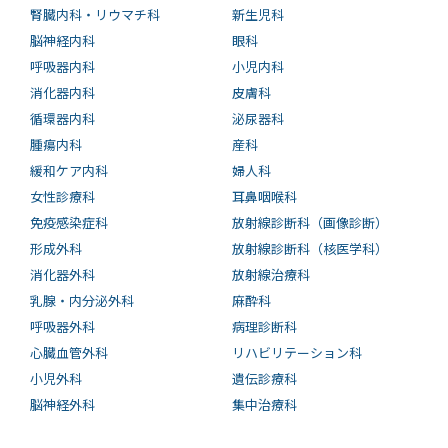
腎臓内科・リウマチ科
新生児科
脳神経内科
眼科
呼吸器内科
小児内科
消化器内科
皮膚科
循環器内科
泌尿器科
腫瘍内科
産科
緩和ケア内科
婦人科
女性診療科
耳鼻咽喉科
免疫感染症科
放射線診断科（画像診断）
形成外科
放射線診断科（核医学科）
消化器外科
放射線治療科
乳腺・内分泌外科
麻酔科
呼吸器外科
病理診断科
心臓血管外科
リハビリテーション科
小児外科
遺伝診療科
脳神経外科
集中治療科