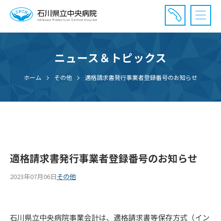
ニュース＆トピックス
診療受付時間：午前8時20分〜午前11時20分まで
休診⽇： 土曜、日曜、祝日、年末年始
ホーム
その他
適格請求書発行事業者登録番号のお知らせ
⾯会時間： 全日 午後2時〜午後7時まで
適格請求書発行事業者登録番号のお知らせ
2023年07月06日
その他
石川県立中央病院事業会計は、適格請求書等保存方式（イン