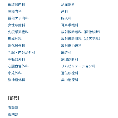
循環器内科
泌尿器科
腫瘍内科
産科
緩和ケア内科
婦人科
女性診療科
耳鼻咽喉科
免疫感染症科
放射線診断科（画像診断）
形成外科
放射線診断科（核医学科）
消化器外科
放射線治療科
乳腺・内分泌外科
麻酔科
呼吸器外科
病理診断科
心臓血管外科
リハビリテーション科
小児外科
遺伝診療科
脳神経外科
集中治療科
[部門]
看護部
薬剤部