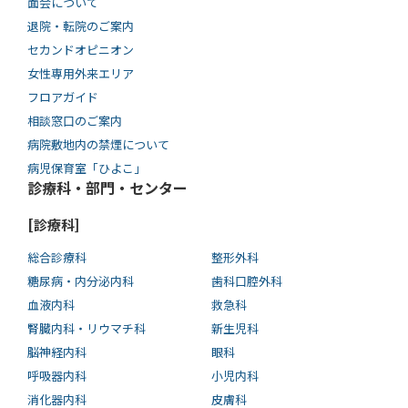
面会について
退院・転院のご案内
セカンドオピニオン
女性専用外来エリア
フロアガイド
相談窓口のご案内
病院敷地内の禁煙について
病児保育室「ひよこ」
診療科・部門・センター
[診療科]
総合診療科
整形外科
糖尿病・内分泌内科
歯科口腔外科
血液内科
救急科
腎臓内科・リウマチ科
新生児科
脳神経内科
眼科
呼吸器内科
小児内科
消化器内科
皮膚科