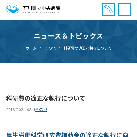
ニュース＆トピックス
診療受付時間：午前8時20分〜午前11時20分まで
休診⽇： 土曜、日曜、祝日、年末年始
ホーム
その他
科研費の適正な執行について
⾯会時間： 全日 午後2時〜午後7時まで
科研費の適正な執行について
2018年02月08日
その他
厚生労働科学研究費補助金の適正な執行に向