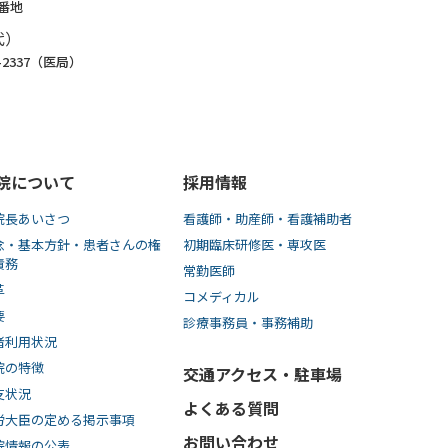
1番地
代）
8-2337（医局）
院について
採用情報
院長あいさつ
看護師・助産師・看護補助者
念・基本方針・患者さんの権
初期臨床研修医・専攻医
責務
常勤医師
革
コメディカル
要
診療事務員・事務補助
者利用状況
院の特徴
交通アクセス・駐車場
支状況
よくある質問
労大臣の定める掲示事項
お問い合わせ
院情報の公表