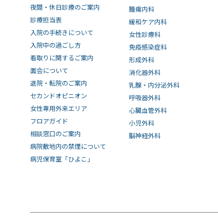
夜間・休日診療のご案内
腫瘍内科
診療担当表
緩和ケア内科
入院の手続きについて
女性診療科
入院中の過ごし方
免疫感染症科
看取りに関するご案内
形成外科
面会について
消化器外科
退院・転院のご案内
乳腺・内分泌外科
セカンドオピニオン
呼吸器外科
女性専用外来エリア
心臓血管外科
フロアガイド
小児外科
相談窓口のご案内
脳神経外科
病院敷地内の禁煙について
病児保育室「ひよこ」