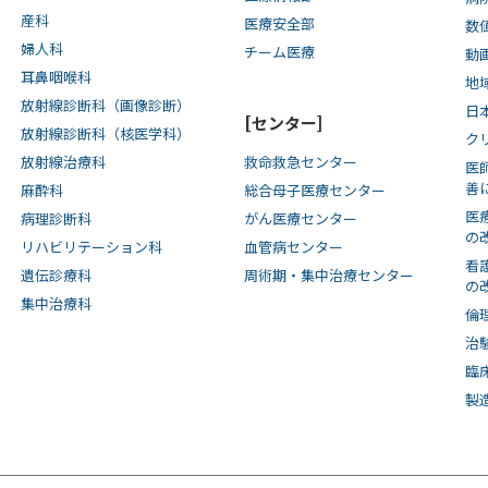
産科
医療安全部
数
婦人科
チーム医療
動
耳鼻咽喉科
地
放射線診断科（画像診断）
日
[センター]
放射線診断科（核医学科）
ク
放射線治療科
救命救急センター
医
善
麻酔科
総合母子医療センター
医
病理診断科
がん医療センター
の
リハビリテーション科
血管病センター
看
遺伝診療科
周術期・集中治療センター
の
集中治療科
倫
治
臨
製