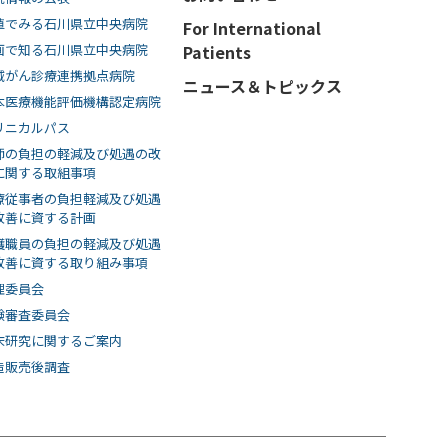
値でみる石川県立中央病院
For International
画で知る⽯川県⽴中央病院
Patients
域がん診療連携拠点病院
ニュース＆トピックス
本医療機能評価機構認定病院
リニカルパス
師の負担の軽減及び処遇の改
に関する取組事項
療従事者の負担軽減及び処遇
改善に資する計画
護職員の負担の軽減及び処遇
改善に資する取り組み事項
理委員会
験審査委員会
床研究に関するご案内
造販売後調査