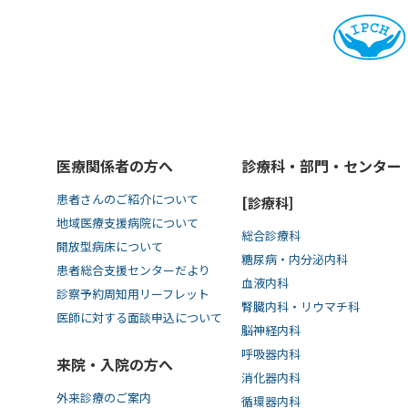
医療関係者の方へ
診療科・部門・センター
患者さんのご紹介について
[診療科]
地域医療支援病院について
総合診療科
開放型病床について
糖尿病・内分泌内科
患者総合支援センターだより
血液内科
診察予約周知用リーフレット
腎臓内科・リウマチ科
医師に対する面談申込について
脳神経内科
呼吸器内科
来院・入院の方へ
消化器内科
外来診療のご案内
循環器内科