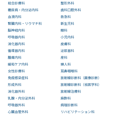
総合診療科
整形外科
糖尿病・内分泌内科
歯科口腔外科
血液内科
救急科
腎臓内科・リウマチ科
新生児科
脳神経内科
眼科
呼吸器内科
小児内科
消化器内科
皮膚科
循環器内科
泌尿器科
腫瘍内科
産科
緩和ケア内科
婦人科
女性診療科
耳鼻咽喉科
免疫感染症科
放射線診断科（画像診断）
形成外科
放射線診断科（核医学科）
消化器外科
放射線治療科
乳腺・内分泌外科
麻酔科
呼吸器外科
病理診断科
心臓血管外科
リハビリテーション科