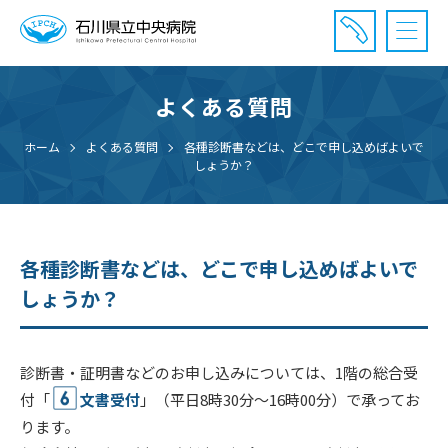
よくある質問
診療受付時間：午前8時20分〜午前11時20分まで
休診⽇： 土曜、日曜、祝日、年末年始
ホーム
よくある質問
各種診断書などは、どこで申し込めばよいで
しょうか？
⾯会時間： 全日 午後2時〜午後7時まで
各種診断書などは、どこで申し込めばよいで
しょうか？
診断書・証明書などのお申し込みについては、1階の総合受
付「
文書受付
」（平日8時30分～16時00分）で承ってお
ります。