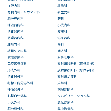
血液内科
救急科
腎臓内科・リウマチ科
新生児科
脳神経内科
眼科
呼吸器内科
小児内科
消化器内科
皮膚科
循環器内科
泌尿器科
腫瘍内科
産科
緩和ケア内科
婦人科
女性診療科
耳鼻咽喉科
免疫感染症科
放射線診断科（画像診断）
形成外科
放射線診断科（核医学科）
消化器外科
放射線治療科
乳腺・内分泌外科
麻酔科
呼吸器外科
病理診断科
心臓血管外科
リハビリテーション科
小児外科
遺伝診療科
脳神経外科
集中治療科