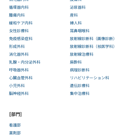
循環器内科
泌尿器科
腫瘍内科
産科
緩和ケア内科
婦人科
女性診療科
耳鼻咽喉科
免疫感染症科
放射線診断科（画像診断）
形成外科
放射線診断科（核医学科）
消化器外科
放射線治療科
乳腺・内分泌外科
麻酔科
呼吸器外科
病理診断科
心臓血管外科
リハビリテーション科
小児外科
遺伝診療科
脳神経外科
集中治療科
[部門]
看護部
薬剤部