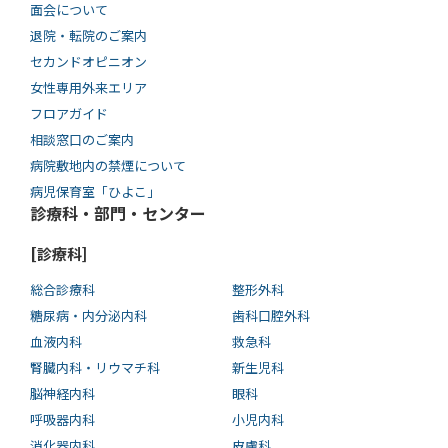
面会について
退院・転院のご案内
セカンドオピニオン
女性専用外来エリア
フロアガイド
相談窓口のご案内
病院敷地内の禁煙について
病児保育室「ひよこ」
診療科・部門・センター
[診療科]
総合診療科
整形外科
糖尿病・内分泌内科
歯科口腔外科
血液内科
救急科
腎臓内科・リウマチ科
新生児科
脳神経内科
眼科
呼吸器内科
小児内科
消化器内科
皮膚科