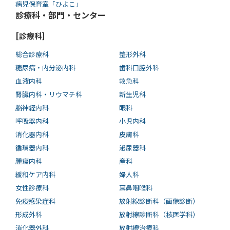
病児保育室「ひよこ」
診療科・部門・センター
[診療科]
総合診療科
整形外科
糖尿病・内分泌内科
歯科口腔外科
血液内科
救急科
腎臓内科・リウマチ科
新生児科
脳神経内科
眼科
呼吸器内科
小児内科
消化器内科
皮膚科
循環器内科
泌尿器科
腫瘍内科
産科
緩和ケア内科
婦人科
女性診療科
耳鼻咽喉科
免疫感染症科
放射線診断科（画像診断）
形成外科
放射線診断科（核医学科）
消化器外科
放射線治療科