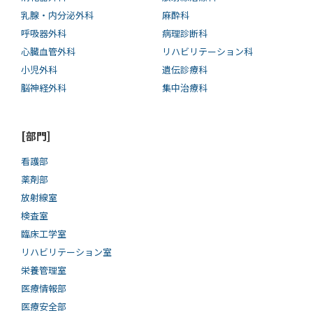
乳腺・内分泌外科
麻酔科
呼吸器外科
病理診断科
心臓血管外科
リハビリテーション科
小児外科
遺伝診療科
脳神経外科
集中治療科
[部門]
看護部
薬剤部
放射線室
検査室
臨床工学室
リハビリテーション室
栄養管理室
医療情報部
医療安全部