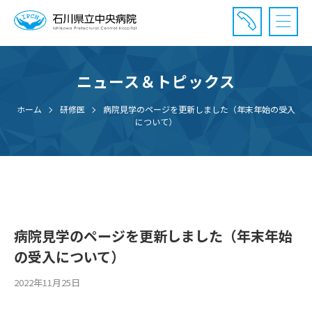
ニュース＆トピックス
診療受付時間：午前8時20分〜午前11時20分まで
休診⽇： 土曜、日曜、祝日、年末年始
ホーム
研修医
病院見学のページを更新しました（年末年始の受入
⾯会時間： 全日 午後2時〜午後7時まで
について）
病院見学のページを更新しました（年末年始
の受入について）
2022年11月25日