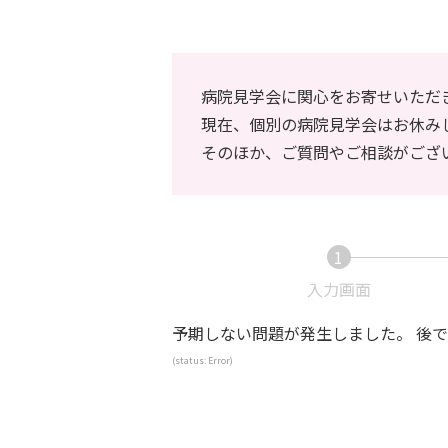
病院見学会に関心をお寄せいただ
現在、個別の病院見学会はお休み
そのほか、ご質問やご相談がござ
1
現
入力画面
在
予期しない問題が発生しました。 後
表
示
(status: Error)
さ
れ
て