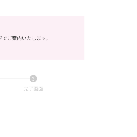
ジでご案内いたします。
3
現
完了画面
在
表
示
さ
れ
て